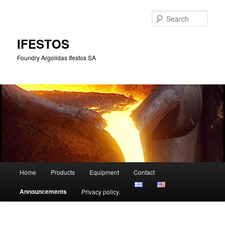
Skip
to
Sear
primary
content
IFESTOS
Foundry Argolidas Ifestos SA
Main
Home
Products
Equipment
Contact
menu
Announcements
Privacy policy.